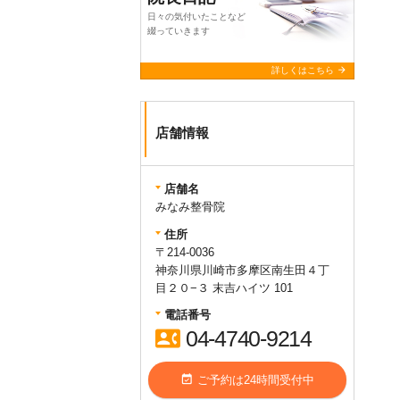
日々の気付いたことなど
綴っていきます
arrow_forward
詳しくはこちら
店舗情報
店舗名
みなみ整骨院
住所
〒214-0036
神奈川県川崎市多摩区南生田４丁
目２０−３ 末吉ハイツ 101
電話番号
contact_phone
04-4740-9214
event_available
ご予約は24時間受付中