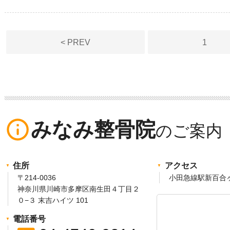
投
稿
< PREV
1
の
ペ
ー
ジ
info_outline
みなみ整骨院
送
り
住所
アクセス
〒214-0036
小田急線駅新百合
神奈川県川崎市多摩区南生田４丁目２
０−３ 末吉ハイツ 101
電話番号