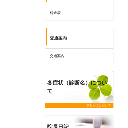
料金表
交通案内
交通案内
各症状（診断名）につい
て
arrow_forward
詳しくはこちら
院長日記