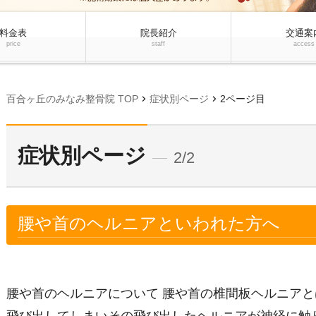
料金表
院長紹介
交通案
price
staff
access
chevron_right
chevron_right
百合ヶ丘のみなみ整骨院 TOP
症状別ページ
2ページ目
症状別ページ
2/2
腰や首のヘルニアといわれた方へ
腰や首のヘルニアについて 腰や首の椎間板ヘルニア
飛び出してしまいその飛び出したヘルニアが神経に触